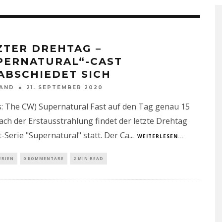
ZTER DREHTAG –
PERNATURAL“-CAST
ABSCHIEDET SICH
NAND
21. SEPTEMBER 2020
s: The CW) Supernatural Fast auf den Tag genau 15
ach der Erstausstrahlung findet der letzte Drehtag
t-Serie "Supernatural" statt. Der Ca
...
WEITERLESEN...
ERIEN
0 KOMMENTARE
2 MIN READ