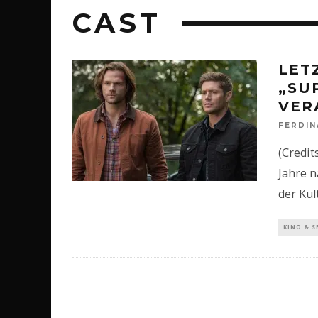
CAST
LET
„SU
VER
FERDI
(Credit
Jahre n
der Kul
KINO & S