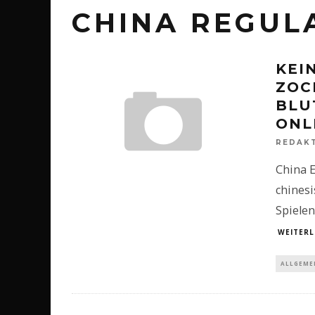
CHINA REGUL
KEI
ZOC
BLU
ONL
REDAK
China E
chinesi
Spielen
WEITERL
ALLGEME