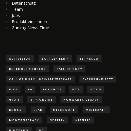
Datenschutz
Team
Jobs
Produkt einsenden
Gaming News Time
ACTIVISION
BATTLEFIELD 1
BETHESDA
BLUEHOLE STUDIOS
CALL OF DUTY
CALL OF DUTY: INFINITE WARFARE
CYBERPUNK 2077
DICE
EA
FORTNITE
GTA
GTA 5
GTA 6
GTA ONLINE
HOGWARTS LEGACY
KNOSSI
LEAK
MICROSOFT
MINECRAFT
MONTANABLACK
NETFLIX
NIANTIC
NINTENDO
PC