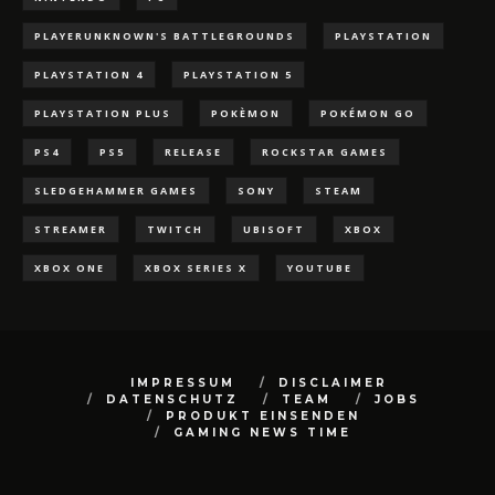
PLAYERUNKNOWN'S BATTLEGROUNDS
PLAYSTATION
PLAYSTATION 4
PLAYSTATION 5
PLAYSTATION PLUS
POKÈMON
POKÉMON GO
PS4
PS5
RELEASE
ROCKSTAR GAMES
SLEDGEHAMMER GAMES
SONY
STEAM
STREAMER
TWITCH
UBISOFT
XBOX
XBOX ONE
XBOX SERIES X
YOUTUBE
IMPRESSUM
DISCLAIMER
DATENSCHUTZ
TEAM
JOBS
PRODUKT EINSENDEN
GAMING NEWS TIME