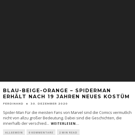
BLAU-BEIGE-ORANGE – SPIDERMAN
ERHÄLT NACH 19 JAHREN NEUES KOSTÜM
FERDINAND
30. DEZEMBER 2020
Spider-Man Für die meisten Fans von Marvel sind die Comics vermutlich
nicht von allzu großer Bedeutung. Dabei sind die Geschichten, die
innerhalb der verschied
...
WEITERLESEN...
ALLGEMEIN
0 KOMMENTARE
2 MIN READ