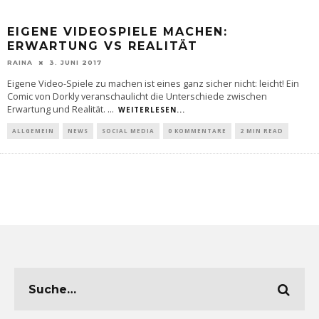
EIGENE VIDEOSPIELE MACHEN:
ERWARTUNG VS REALITÄT
RAINA
3. JUNI 2017
Eigene Video-Spiele zu machen ist eines ganz sicher nicht: leicht! Ein
Comic von Dorkly veranschaulicht die Unterschiede zwischen
Erwartung und Realität.
...
WEITERLESEN...
ALLGEMEIN
NEWS
SOCIAL MEDIA
0 KOMMENTARE
2 MIN READ