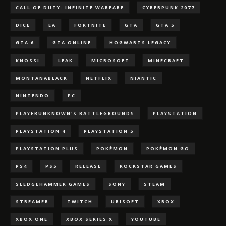
CALL OF DUTY: INFINITE WARFARE
CYBERPUNK 2077
DICE
EA
FORTNITE
GTA
GTA 5
GTA 6
GTA ONLINE
HOGWARTS LEGACY
KNOSSI
LEAK
MICROSOFT
MINECRAFT
MONTANABLACK
NETFLIX
NIANTIC
NINTENDO
PC
PLAYERUNKNOWN'S BATTLEGROUNDS
PLAYSTATION
PLAYSTATION 4
PLAYSTATION 5
PLAYSTATION PLUS
POKÈMON
POKÉMON GO
PS4
PS5
RELEASE
ROCKSTAR GAMES
SLEDGEHAMMER GAMES
SONY
STEAM
STREAMER
TWITCH
UBISOFT
XBOX
XBOX ONE
XBOX SERIES X
YOUTUBE