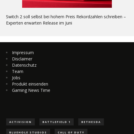
Switch 2 soll selbst bei hohem Preis Rekordzahlen schreiben –
Experten erwarten Release im Juni
Impressum
Disclaimer
Datenschutz
Team
Jobs
Produkt einsenden
Gaming News Time
ACTIVISION
BATTLEFIELD 1
BETHESDA
BLUEHOLE STUDIOS
CALL OF DUTY