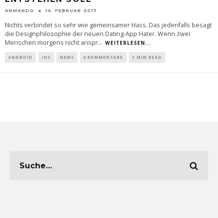
ARMANDO
14. FEBRUAR 2017
Nichts verbindet so sehr wie gemeinsamer Hass. Das jedenfalls besagt
die Designphilosophie der neuen Dating-App Hater. Wenn zwei
Menschen morgens nicht anspr
...
WEITERLESEN...
ANDROID
IOS
NEWS
0 KOMMENTARE
1 MIN READ