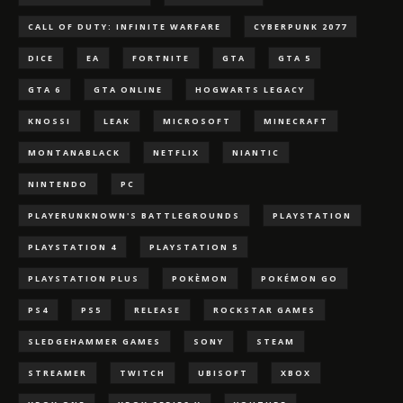
CALL OF DUTY: INFINITE WARFARE
CYBERPUNK 2077
DICE
EA
FORTNITE
GTA
GTA 5
GTA 6
GTA ONLINE
HOGWARTS LEGACY
KNOSSI
LEAK
MICROSOFT
MINECRAFT
MONTANABLACK
NETFLIX
NIANTIC
NINTENDO
PC
PLAYERUNKNOWN'S BATTLEGROUNDS
PLAYSTATION
PLAYSTATION 4
PLAYSTATION 5
PLAYSTATION PLUS
POKÈMON
POKÉMON GO
PS4
PS5
RELEASE
ROCKSTAR GAMES
SLEDGEHAMMER GAMES
SONY
STEAM
STREAMER
TWITCH
UBISOFT
XBOX