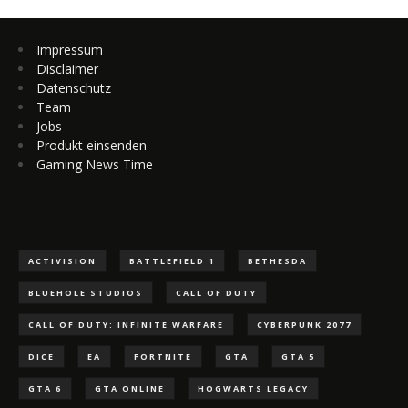
Impressum
Disclaimer
Datenschutz
Team
Jobs
Produkt einsenden
Gaming News Time
ACTIVISION
BATTLEFIELD 1
BETHESDA
BLUEHOLE STUDIOS
CALL OF DUTY
CALL OF DUTY: INFINITE WARFARE
CYBERPUNK 2077
DICE
EA
FORTNITE
GTA
GTA 5
GTA 6
GTA ONLINE
HOGWARTS LEGACY