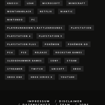
KNOSSI
LEAK
MICROSOFT
MINECRAFT
MONTANABLACK
NETFLIX
NIANTIC
NINTENDO
PC
PLAYERUNKNOWN'S BATTLEGROUNDS
PLAYSTATION
PLAYSTATION 4
PLAYSTATION 5
PLAYSTATION PLUS
POKÈMON
POKÉMON GO
PS4
PS5
RELEASE
ROCKSTAR GAMES
SLEDGEHAMMER GAMES
SONY
STEAM
STREAMER
TWITCH
UBISOFT
XBOX
XBOX ONE
XBOX SERIES X
YOUTUBE
IMPRESSUM
DISCLAIMER
DATENSCHUTZ
TEAM
JOBS