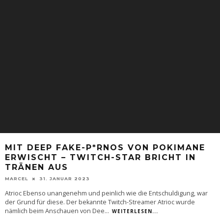
MIT DEEP FAKE-P*RNOS VON POKIMANE
ERWISCHT – TWITCH-STAR BRICHT IN
TRÄNEN AUS
MARCEL
31. JANUAR 2023
Atrioc Ebenso unangenehm und peinlich wie die Entschuldigung, war
der Grund für diese. Der bekannte Twitch-Streamer Atrioc wurde
nämlich beim Anschauen von Dee
...
WEITERLESEN...