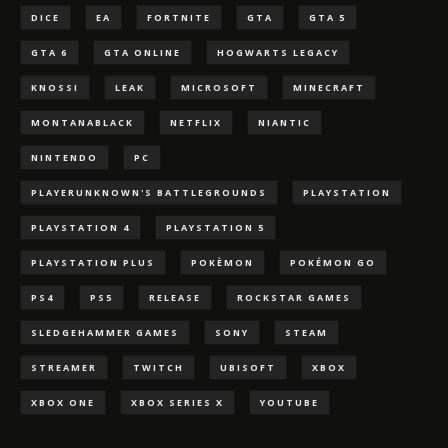
DICE
EA
FORTNITE
GTA
GTA 5
GTA 6
GTA ONLINE
HOGWARTS LEGACY
KNOSSI
LEAK
MICROSOFT
MINECRAFT
MONTANABLACK
NETFLIX
NIANTIC
NINTENDO
PC
PLAYERUNKNOWN'S BATTLEGROUNDS
PLAYSTATION
PLAYSTATION 4
PLAYSTATION 5
PLAYSTATION PLUS
POKÈMON
POKÉMON GO
PS4
PS5
RELEASE
ROCKSTAR GAMES
SLEDGEHAMMER GAMES
SONY
STEAM
STREAMER
TWITCH
UBISOFT
XBOX
XBOX ONE
XBOX SERIES X
YOUTUBE