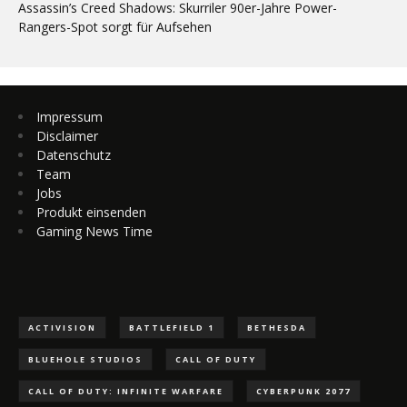
Assassin’s Creed Shadows: Skurriler 90er-Jahre Power-
Rangers-Spot sorgt für Aufsehen
Impressum
Disclaimer
Datenschutz
Team
Jobs
Produkt einsenden
Gaming News Time
ACTIVISION
BATTLEFIELD 1
BETHESDA
BLUEHOLE STUDIOS
CALL OF DUTY
CALL OF DUTY: INFINITE WARFARE
CYBERPUNK 2077