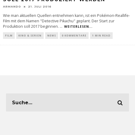
ARMANDO
21. JULI 2016
Wie man aktuellen Quellen entnehmen kann, ist ein Pokémon-Reallife-
Film mit dem Namen "Detective Pikachu" geplant. Der Start zur
Produktion soll 2017 beginnen.
...
WEITERLESEN...
FILM
KINO & SERIEN
NEWS
0 KOMMENTARE
1 MIN READ