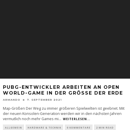
PUBG-ENTWICKLER ARBEITEN AN OPEN
WORLD-GAME IN DER GRÖSSE DER ERDE
ARMANDO
7. SEPTEMBER 2021
Map-Größen Der Weg zu immer größeren Spielwelten ist geebnet. Mit
der neuen Konsolen-Generation werden wir in den nächsten Jahren
vermutlich noch mehr Games mi
...
WEITERLESEN...
ALLGEMEIN
HARDWARE & TECHNIK
0 KOMMENTARE
2 MIN READ