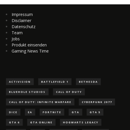
Impressum
Disclaimer
Datenschutz
Team
Jobs
Produkt einsenden
Gaming News Time
ACTIVISION
BATTLEFIELD 1
BETHESDA
BLUEHOLE STUDIOS
CALL OF DUTY
CALL OF DUTY: INFINITE WARFARE
CYBERPUNK 2077
DICE
EA
FORTNITE
GTA
GTA 5
GTA 6
GTA ONLINE
HOGWARTS LEGACY