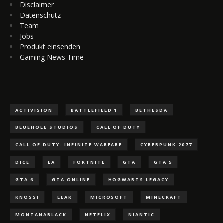
Disclaimer
Datenschutz
Team
Jobs
Produkt einsenden
Gaming News Time
ACTIVISION
BATTLEFIELD 1
BETHESDA
BLUEHOLE STUDIOS
CALL OF DUTY
CALL OF DUTY: INFINITE WARFARE
CYBERPUNK 2077
DICE
EA
FORTNITE
GTA
GTA 5
GTA 6
GTA ONLINE
HOGWARTS LEGACY
KNOSSI
LEAK
MICROSOFT
MINECRAFT
MONTANABLACK
NETFLIX
NIANTIC