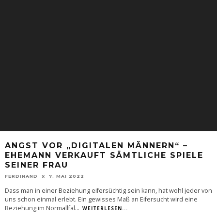
ANGST VOR „DIGITALEN MÄNNERN“ –
EHEMANN VERKAUFT SÄMTLICHE SPIELE
SEINER FRAU
FERDINAND
7. MAI 2022
Dass man in einer Beziehung eifersüchtig sein kann, hat wohl jeder von
uns schon einmal erlebt. Ein gewisses Maß an Eifersucht wird eine
Beziehung im Normallfal
...
WEITERLESEN...