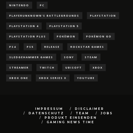
NINTENDO
PC
PLAYERUNKNOWN'S BATTLEGROUNDS
PLAYSTATION
PLAYSTATION 4
PLAYSTATION 5
PLAYSTATION PLUS
POKÈMON
POKÉMON GO
PS4
PS5
RELEASE
ROCKSTAR GAMES
SLEDGEHAMMER GAMES
SONY
STEAM
STREAMER
TWITCH
UBISOFT
XBOX
XBOX ONE
XBOX SERIES X
YOUTUBE
IMPRESSUM
DISCLAIMER
DATENSCHUTZ
TEAM
JOBS
PRODUKT EINSENDEN
GAMING NEWS TIME