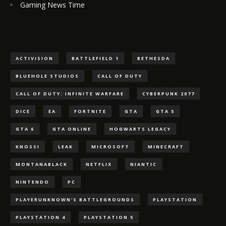
Gaming News Time
ACTIVISION
BATTLEFIELD 1
BETHESDA
BLUEHOLE STUDIOS
CALL OF DUTY
CALL OF DUTY: INFINITE WARFARE
CYBERPUNK 2077
DICE
EA
FORTNITE
GTA
GTA 5
GTA 6
GTA ONLINE
HOGWARTS LEGACY
KNOSSI
LEAK
MICROSOFT
MINECRAFT
MONTANABLACK
NETFLIX
NIANTIC
NINTENDO
PC
PLAYERUNKNOWN'S BATTLEGROUNDS
PLAYSTATION
PLAYSTATION 4
PLAYSTATION 5