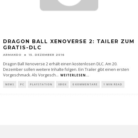
DRAGON BALL XENOVERSE 2: TAILER ZUM
GRATIS-DLC
ARMANDO
15. DEZEMBER 2016
Dragon Ball Xenoverse 2 erhält einen kostenlosen DLC. Am 20.
Dezember sollen weitere Inhalte folgen. Ein Trailer gibt einen ersten
Vorgeschmack. Als Vorgesch
...
WEITERLESEN...
NEWS
PC
PLAYSTATION
XBOX
0 KOMMENTARE
1 MIN READ