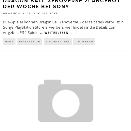
DRAGON BALL XENOVERSE 2: ANGEBOT
DER WOCHE BEI SONY
ARMANDO
16. AUGUST 2017
PS4-Spieler können Dragon Ball Xenoverse 2 derzeit stark verbilligt in
Sonys PlayStation Store erwerben. Hier findet ihr die Details zum
Angebot. PS4-Spieler
...
WEITERLESEN...
NEWS
PLAYSTATION
0 KOMMENTARE
1 MIN READ