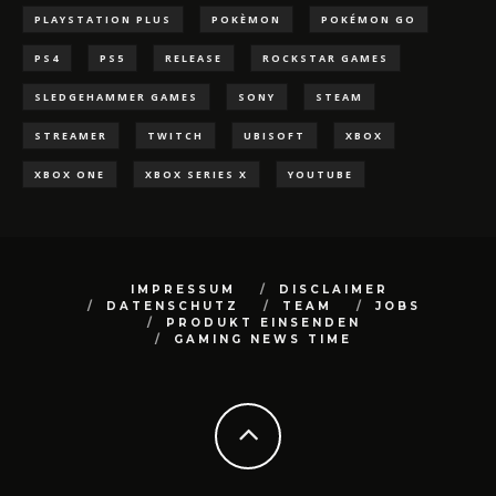
PLAYSTATION PLUS
POKÈMON
POKÉMON GO
PS4
PS5
RELEASE
ROCKSTAR GAMES
SLEDGEHAMMER GAMES
SONY
STEAM
STREAMER
TWITCH
UBISOFT
XBOX
XBOX ONE
XBOX SERIES X
YOUTUBE
IMPRESSUM
DISCLAIMER
DATENSCHUTZ
TEAM
JOBS
PRODUKT EINSENDEN
GAMING NEWS TIME