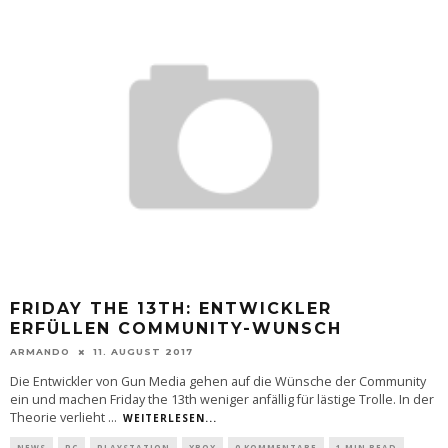
FRIDAY THE 13TH: ENTWICKLER
ERFÜLLEN COMMUNITY-WUNSCH
ARMANDO
11. AUGUST 2017
Die Entwickler von Gun Media gehen auf die Wünsche der Community
ein und machen Friday the 13th weniger anfällig für lästige Trolle. In der
Theorie verlieht
...
WEITERLESEN...
NEWS
PC
PLAYSTATION
XBOX
0 KOMMENTARE
1 MIN READ