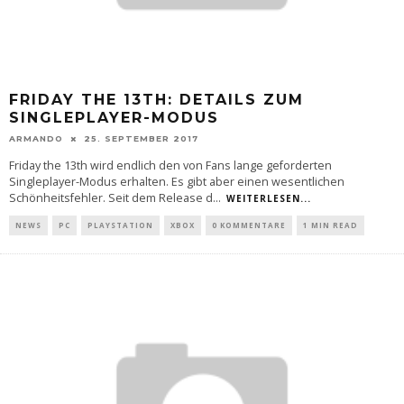
FRIDAY THE 13TH: DETAILS ZUM
SINGLEPLAYER-MODUS
ARMANDO
25. SEPTEMBER 2017
Friday the 13th wird endlich den von Fans lange geforderten
Singleplayer-Modus erhalten. Es gibt aber einen wesentlichen
Schönheitsfehler. Seit dem Release d
...
WEITERLESEN...
NEWS
PC
PLAYSTATION
XBOX
0 KOMMENTARE
1 MIN READ