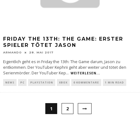
FRIDAY THE 13TH: THE GAME: ERSTER
SPIELER TÖTET JASON
ARMANDO
28. MAI 2017
Eigentlich geht es in Friday the 13th: The Game darum, Jason zu
entkommen. Der YouTuber Kephrii geht aber weiter und tötet den
Serienmörder. Der YouTuber Kep
...
WEITERLESEN...
NEWS
PC
PLAYSTATION
XBOX
0 KOMMENTARE
1 MIN READ
1
2