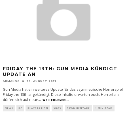
FRIDAY THE 13TH: GUN MEDIA KÜNDIGT
UPDATE AN
ARMANDO
20. AUGUST 2017
Gun Media hat ein weiteres Update für das asymmetrische Horrorspiel
Friday the 13th angekündigt. Diese Inhalte erwarten euch. Horrorfans
dürfen sich auf neue
...
WEITERLESEN...
NEWS
PC
PLAYSTATION
XBOX
0 KOMMENTARE
1 MIN READ