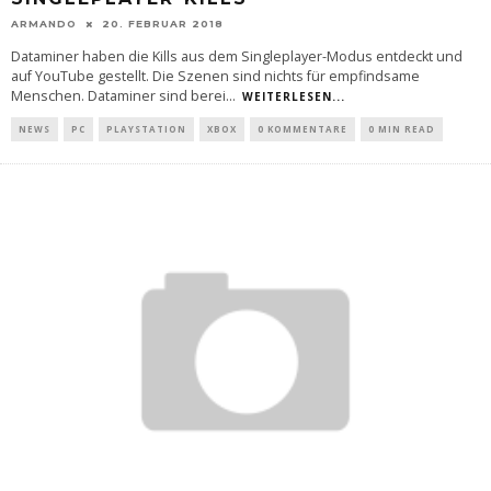
ARMANDO
20. FEBRUAR 2018
Dataminer haben die Kills aus dem Singleplayer-Modus entdeckt und
auf YouTube gestellt. Die Szenen sind nichts für empfindsame
Menschen. Dataminer sind berei
...
WEITERLESEN...
NEWS
PC
PLAYSTATION
XBOX
0 KOMMENTARE
0 MIN READ