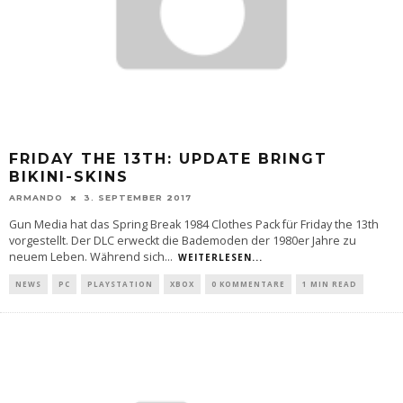
FRIDAY THE 13TH: UPDATE BRINGT
BIKINI-SKINS
ARMANDO
3. SEPTEMBER 2017
Gun Media hat das Spring Break 1984 Clothes Pack für Friday the 13th
vorgestellt. Der DLC erweckt die Bademoden der 1980er Jahre zu
neuem Leben. Während sich
...
WEITERLESEN...
NEWS
PC
PLAYSTATION
XBOX
0 KOMMENTARE
1 MIN READ