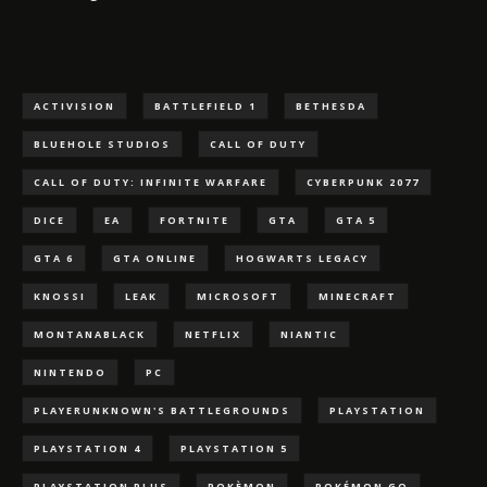
ACTIVISION
BATTLEFIELD 1
BETHESDA
BLUEHOLE STUDIOS
CALL OF DUTY
CALL OF DUTY: INFINITE WARFARE
CYBERPUNK 2077
DICE
EA
FORTNITE
GTA
GTA 5
GTA 6
GTA ONLINE
HOGWARTS LEGACY
KNOSSI
LEAK
MICROSOFT
MINECRAFT
MONTANABLACK
NETFLIX
NIANTIC
NINTENDO
PC
PLAYERUNKNOWN'S BATTLEGROUNDS
PLAYSTATION
PLAYSTATION 4
PLAYSTATION 5
PLAYSTATION PLUS
POKÈMON
POKÉMON GO