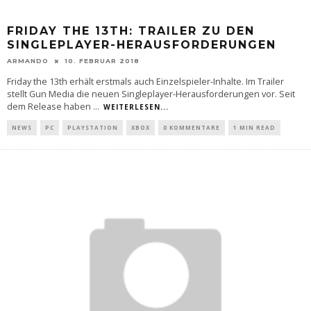
FRIDAY THE 13TH: TRAILER ZU DEN
SINGLEPLAYER-HERAUSFORDERUNGEN
ARMANDO
10. FEBRUAR 2018
Friday the 13th erhält erstmals auch Einzelspieler-Inhalte. Im Trailer
stellt Gun Media die neuen Singleplayer-Herausforderungen vor. Seit
dem Release haben
...
WEITERLESEN...
NEWS
PC
PLAYSTATION
XBOX
0 KOMMENTARE
1 MIN READ