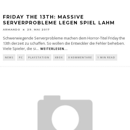
FRIDAY THE 13TH: MASSIVE
SERVERPROBLEME LEGEN SPIEL LAHM
ARMANDO
29. MAI 2017
Schwerwiegende Serverprobleme machen dem Horror-Titel Friday the
13th derzeit zu schaffen. So wollen die Entwickler die Fehler beheben.
Viele Spieler, die si
...
WEITERLESEN...
NEWS
PC
PLAYSTATION
XBOX
0 KOMMENTARE
1 MIN READ