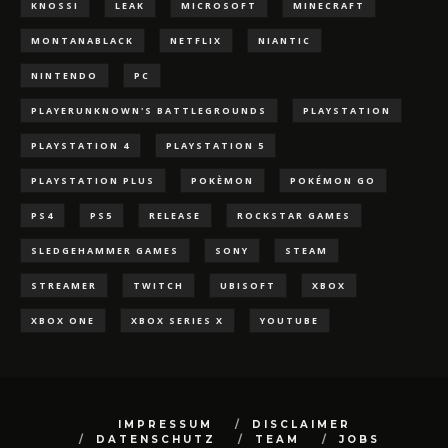
KNOSSI
LEAK
MICROSOFT
MINECRAFT
MONTANABLACK
NETFLIX
NIANTIC
NINTENDO
PC
PLAYERUNKNOWN'S BATTLEGROUNDS
PLAYSTATION
PLAYSTATION 4
PLAYSTATION 5
PLAYSTATION PLUS
POKÈMON
POKÉMON GO
PS4
PS5
RELEASE
ROCKSTAR GAMES
SLEDGEHAMMER GAMES
SONY
STEAM
STREAMER
TWITCH
UBISOFT
XBOX
XBOX ONE
XBOX SERIES X
YOUTUBE
IMPRESSUM
DISCLAIMER
DATENSCHUTZ
TEAM
JOBS