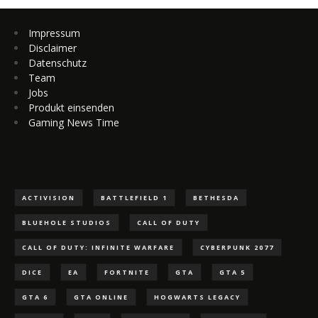
Impressum
Disclaimer
Datenschutz
Team
Jobs
Produkt einsenden
Gaming News Time
ACTIVISION
BATTLEFIELD 1
BETHESDA
BLUEHOLE STUDIOS
CALL OF DUTY
CALL OF DUTY: INFINITE WARFARE
CYBERPUNK 2077
DICE
EA
FORTNITE
GTA
GTA 5
GTA 6
GTA ONLINE
HOGWARTS LEGACY