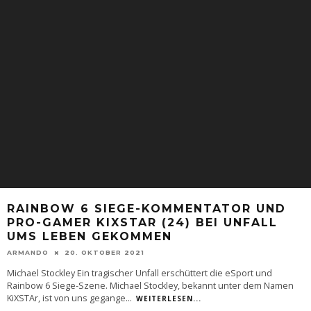
RAINBOW 6 SIEGE-KOMMENTATOR UND
PRO-GAMER KIXSTAR (24) BEI UNFALL
UMS LEBEN GEKOMMEN
ARMANDO
20. OKTOBER 2021
Michael Stockley Ein tragischer Unfall erschüttert die eSport und
Rainbow 6 Siege-Szene. Michael Stockley, bekannt unter dem Namen
KiXSTAr, ist von uns gegange
...
WEITERLESEN...