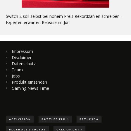
Switch 2 soll selbst bei hohem Preis Rekordzahlen schreiben –
Experten erwarten Release im Juni
Impressum
Disclaimer
Datenschutz
Team
Jobs
Produkt einsenden
Gaming News Time
ACTIVISION
BATTLEFIELD 1
BETHESDA
BLUEHOLE STUDIOS
CALL OF DUTY