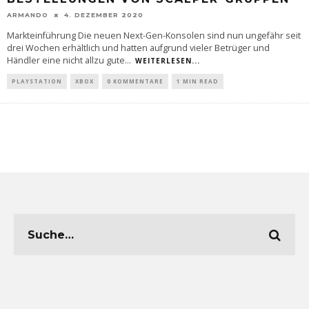
ARMANDO
4. DEZEMBER 2020
Markteinführung Die neuen Next-Gen-Konsolen sind nun ungefähr seit
drei Wochen erhältlich und hatten aufgrund vieler Betrüger und
Händler eine nicht allzu gute
...
WEITERLESEN...
PLAYSTATION
XBOX
0 KOMMENTARE
1 MIN READ