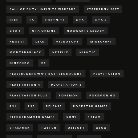
CALL OF DUTY: INFINITE WARFARE
CYBERPUNK 2077
DICE
EA
FORTNITE
GTA
GTA 5
GTA 6
GTA ONLINE
HOGWARTS LEGACY
KNOSSI
LEAK
MICROSOFT
MINECRAFT
MONTANABLACK
NETFLIX
NIANTIC
NINTENDO
PC
PLAYERUNKNOWN'S BATTLEGROUNDS
PLAYSTATION
PLAYSTATION 4
PLAYSTATION 5
PLAYSTATION PLUS
POKÈMON
POKÉMON GO
PS4
PS5
RELEASE
ROCKSTAR GAMES
SLEDGEHAMMER GAMES
SONY
STEAM
STREAMER
TWITCH
UBISOFT
XBOX