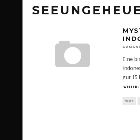
SEEUNGEHEU
MYS
IND
ARMAN
Eine bi
indones
gut 15 
WEITERL
NEWS