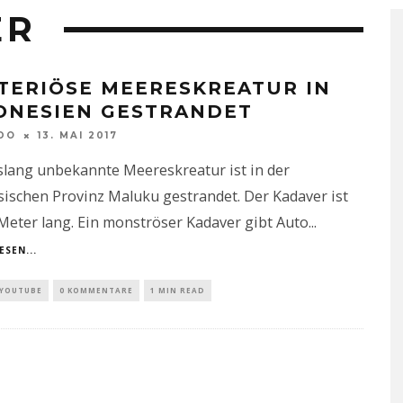
ER
TERIÖSE MEERESKREATUR IN
ONESIEN GESTRANDET
DO
13. MAI 2017
slang unbekannte Meereskreatur ist in der
ischen Provinz Maluku gestrandet. Der Kadaver ist
Meter lang. Ein monströser Kadaver gibt Auto
...
ESEN...
YOUTUBE
0 KOMMENTARE
1 MIN READ