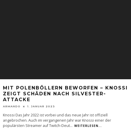
MIT POLENBÖLLERN BEWORFEN – KNOSSI
ZEIGT SCHÄDEN NACH SILVESTER-
ATTACKE
ARMANDO
1. JANUAR 2023
Knossi Das Jahr 2022 ist vorbei und das neue Jahr ist offiziell
angebrochen. Auch im vergangenen Jahr war Knossi einer der
populärsten Streamer auf Twitch-Deut
...
WEITERLESEN...