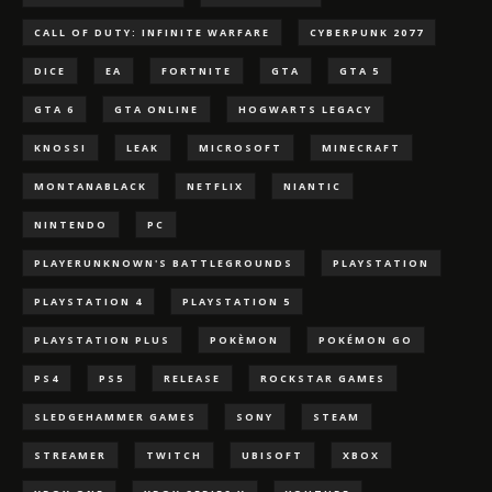
CALL OF DUTY: INFINITE WARFARE
CYBERPUNK 2077
DICE
EA
FORTNITE
GTA
GTA 5
GTA 6
GTA ONLINE
HOGWARTS LEGACY
KNOSSI
LEAK
MICROSOFT
MINECRAFT
MONTANABLACK
NETFLIX
NIANTIC
NINTENDO
PC
PLAYERUNKNOWN'S BATTLEGROUNDS
PLAYSTATION
PLAYSTATION 4
PLAYSTATION 5
PLAYSTATION PLUS
POKÈMON
POKÉMON GO
PS4
PS5
RELEASE
ROCKSTAR GAMES
SLEDGEHAMMER GAMES
SONY
STEAM
STREAMER
TWITCH
UBISOFT
XBOX