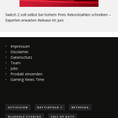
Switch 2 soll selbst bei hohem Preis Rekordzahlen schreiben –
Experten erwarten Release im Juni
Impressum
Disclaimer
Datenschutz
Team
Jobs
Produkt einsenden
Gaming News Time
ACTIVISION
BATTLEFIELD 1
BETHESDA
BLUEHOLE STUDIOS
CALL OF DUTY