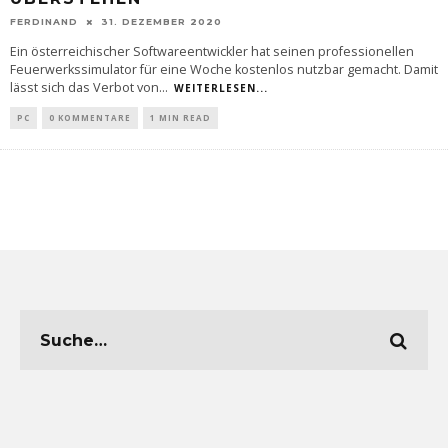
FERDINAND
31. DEZEMBER 2020
Ein österreichischer Softwareentwickler hat seinen professionellen
Feuerwerkssimulator für eine Woche kostenlos nutzbar gemacht. Damit
lässt sich das Verbot von
...
WEITERLESEN...
PC
0 KOMMENTARE
1 MIN READ