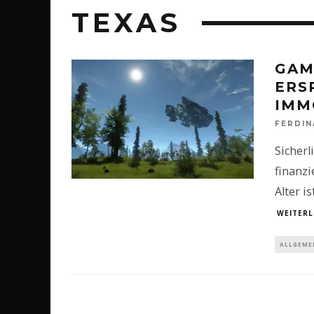
TEXAS
GAM
ERS
IMM
FERDI
Sicherl
finanzi
Alter i
WEITERL
ALLGEME