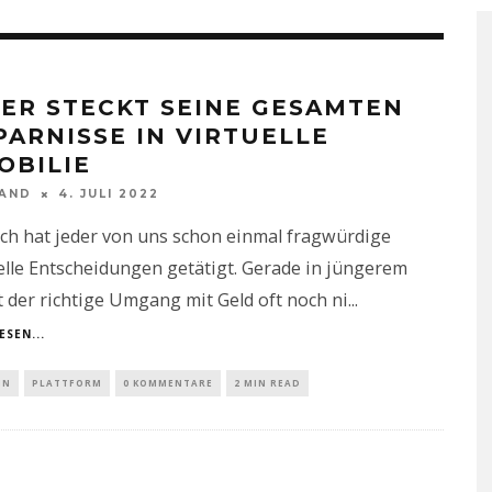
ER STECKT SEINE GESAMTEN
PARNISSE IN VIRTUELLE
OBILIE
NAND
4. JULI 2022
ich hat jeder von uns schon einmal fragwürdige
elle Entscheidungen getätigt. Gerade in jüngerem
st der richtige Umgang mit Geld oft noch ni
...
ESEN...
IN
PLATTFORM
0 KOMMENTARE
2 MIN READ