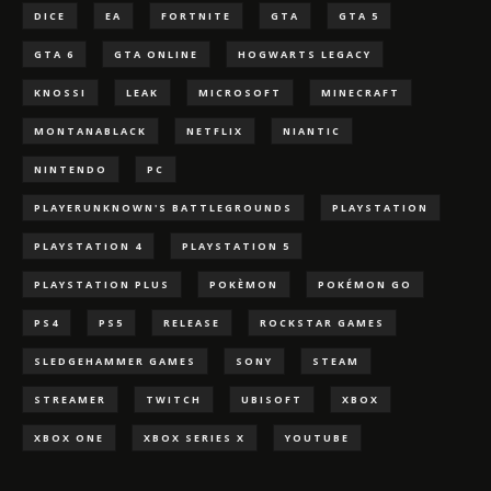
DICE
EA
FORTNITE
GTA
GTA 5
GTA 6
GTA ONLINE
HOGWARTS LEGACY
KNOSSI
LEAK
MICROSOFT
MINECRAFT
MONTANABLACK
NETFLIX
NIANTIC
NINTENDO
PC
PLAYERUNKNOWN'S BATTLEGROUNDS
PLAYSTATION
PLAYSTATION 4
PLAYSTATION 5
PLAYSTATION PLUS
POKÈMON
POKÉMON GO
PS4
PS5
RELEASE
ROCKSTAR GAMES
SLEDGEHAMMER GAMES
SONY
STEAM
STREAMER
TWITCH
UBISOFT
XBOX
XBOX ONE
XBOX SERIES X
YOUTUBE