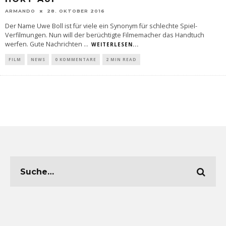
ARMANDO
28. OKTOBER 2016
Der Name Uwe Boll ist für viele ein Synonym für schlechte Spiel-
Verfilmungen. Nun will der berüchtigte Filmemacher das Handtuch
werfen. Gute Nachrichten
...
WEITERLESEN...
FILM
NEWS
0 KOMMENTARE
2 MIN READ