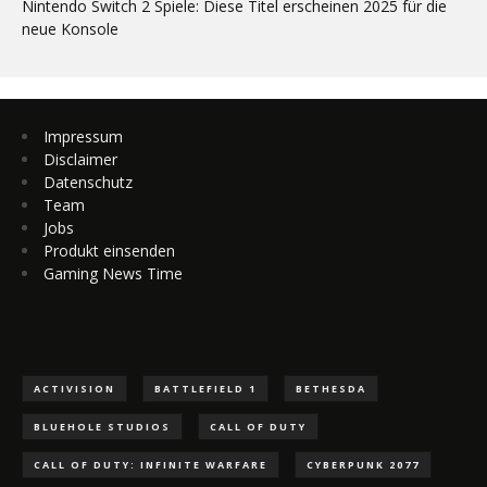
Nintendo Switch 2 Spiele: Diese Titel erscheinen 2025 für die
neue Konsole
Impressum
Disclaimer
Datenschutz
Team
Jobs
Produkt einsenden
Gaming News Time
ACTIVISION
BATTLEFIELD 1
BETHESDA
BLUEHOLE STUDIOS
CALL OF DUTY
CALL OF DUTY: INFINITE WARFARE
CYBERPUNK 2077