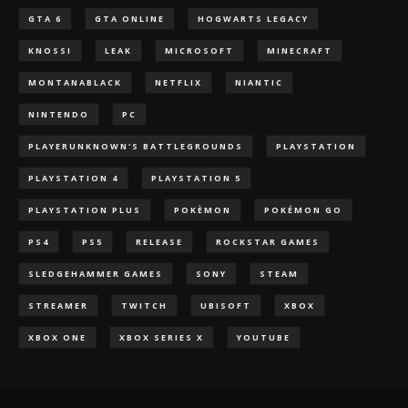
GTA 6
GTA ONLINE
HOGWARTS LEGACY
KNOSSI
LEAK
MICROSOFT
MINECRAFT
MONTANABLACK
NETFLIX
NIANTIC
NINTENDO
PC
PLAYERUNKNOWN'S BATTLEGROUNDS
PLAYSTATION
PLAYSTATION 4
PLAYSTATION 5
PLAYSTATION PLUS
POKÈMON
POKÉMON GO
PS4
PS5
RELEASE
ROCKSTAR GAMES
SLEDGEHAMMER GAMES
SONY
STEAM
STREAMER
TWITCH
UBISOFT
XBOX
XBOX ONE
XBOX SERIES X
YOUTUBE