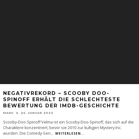
NEGATIVREKORD – SCOOBY DOO-
SPINOFF ERHÄLT DIE SCHLECHTESTE
BEWERTUNG DER IMDB-GESCHICHTE
MANU
24. JANUAR 2023
Scooby-Doo-Spinoff Velma ist ein Scooby-Doo-Spinoff, das sich auf die
Charaktere konzentriert, bevor sie 2010 zur kultigen Mystery Inc.
wurden. Die Comedy-Seri
...
WEITERLESEN...