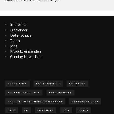
Impressum
Disclaimer
Datenschutz
Team
Jobs
Produkt einsenden
Gaming News Time
ACTIVISION
BATTLEFIELD 1
BETHESDA
BLUEHOLE STUDIOS
CALL OF DUTY
CALL OF DUTY: INFINITE WARFARE
CYBERPUNK 2077
DICE
EA
FORTNITE
GTA
GTA 5