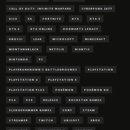
CALL OF DUTY: INFINITE WARFARE
CYBERPUNK 2077
DICE
EA
FORTNITE
GTA
GTA 5
GTA 6
GTA ONLINE
HOGWARTS LEGACY
KNOSSI
LEAK
MICROSOFT
MINECRAFT
MONTANABLACK
NETFLIX
NIANTIC
NINTENDO
PC
PLAYERUNKNOWN'S BATTLEGROUNDS
PLAYSTATION
PLAYSTATION 4
PLAYSTATION 5
PLAYSTATION PLUS
POKÈMON
POKÉMON GO
PS4
PS5
RELEASE
ROCKSTAR GAMES
SLEDGEHAMMER GAMES
SONY
STEAM
STREAMER
TWITCH
UBISOFT
XBOX