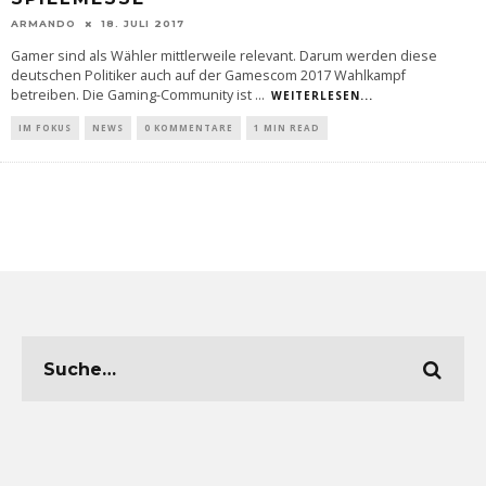
ARMANDO
18. JULI 2017
Gamer sind als Wähler mittlerweile relevant. Darum werden diese
deutschen Politiker auch auf der Gamescom 2017 Wahlkampf
betreiben. Die Gaming-Community ist
...
WEITERLESEN...
IM FOKUS
NEWS
0 KOMMENTARE
1 MIN READ