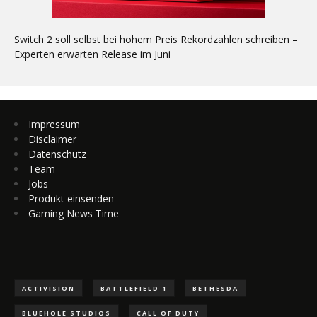
Switch 2 soll selbst bei hohem Preis Rekordzahlen schreiben –
Experten erwarten Release im Juni
Impressum
Disclaimer
Datenschutz
Team
Jobs
Produkt einsenden
Gaming News Time
ACTIVISION
BATTLEFIELD 1
BETHESDA
BLUEHOLE STUDIOS
CALL OF DUTY