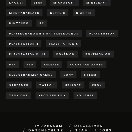
KNOSSI
LEAK
MICROSOFT
MINECRAFT
MONTANABLACK
NETFLIX
NIANTIC
NINTENDO
PC
PLAYERUNKNOWN'S BATTLEGROUNDS
PLAYSTATION
PLAYSTATION 4
PLAYSTATION 5
PLAYSTATION PLUS
POKÈMON
POKÉMON GO
PS4
PS5
RELEASE
ROCKSTAR GAMES
SLEDGEHAMMER GAMES
SONY
STEAM
STREAMER
TWITCH
UBISOFT
XBOX
XBOX ONE
XBOX SERIES X
YOUTUBE
IMPRESSUM
DISCLAIMER
DATENSCHUTZ
TEAM
JOBS