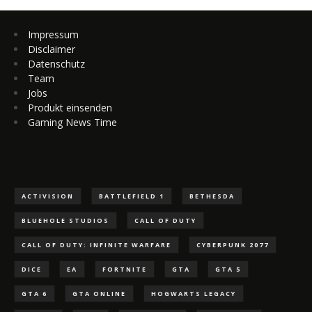
Impressum
Disclaimer
Datenschutz
Team
Jobs
Produkt einsenden
Gaming News Time
ACTIVISION
BATTLEFIELD 1
BETHESDA
BLUEHOLE STUDIOS
CALL OF DUTY
CALL OF DUTY: INFINITE WARFARE
CYBERPUNK 2077
DICE
EA
FORTNITE
GTA
GTA 5
GTA 6
GTA ONLINE
HOGWARTS LEGACY