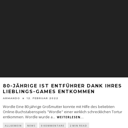
80-JÄHRIGE IST ENTFÜHRER DANK IHRES
LIEBLINGS-GAMES ENTKOMMEN
ARMANDO
12. FEBRUAR 2022
Wordle Eine 80-jährige Großmutter konnte mit Hilfe des beliebten
Online-Buchstabenspiels "Wordle" einer wirklich schrecklichen Tortur
entkommen. Wordle wurde a
...
WEITERLESEN...
ALLGEMEIN
NEWS
0 KOMMENTARE
2 MIN READ