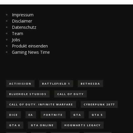
Impressum
Disclaimer
Datenschutz
Team
Jobs
Produkt einsenden
Gaming News Time
ACTIVISION
BATTLEFIELD 1
BETHESDA
BLUEHOLE STUDIOS
CALL OF DUTY
CALL OF DUTY: INFINITE WARFARE
CYBERPUNK 2077
DICE
EA
FORTNITE
GTA
GTA 5
GTA 6
GTA ONLINE
HOGWARTS LEGACY