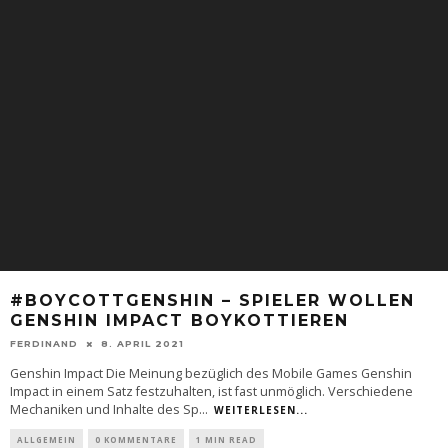
#BOYCOTTGENSHIN – SPIELER WOLLEN
GENSHIN IMPACT BOYKOTTIEREN
FERDINAND
8. APRIL 2021
Genshin Impact Die Meinung bezüglich des Mobile Games Genshin
Impact in einem Satz festzuhalten, ist fast unmöglich. Verschiedene
Mechaniken und Inhalte des Sp
...
WEITERLESEN...
ALLGEMEIN
0 KOMMENTARE
1 MIN READ