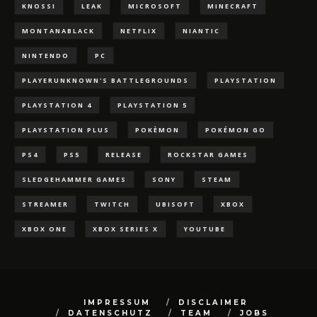
KNOSSI
LEAK
MICROSOFT
MINECRAFT
MONTANABLACK
NETFLIX
NIANTIC
NINTENDO
PC
PLAYERUNKNOWN'S BATTLEGROUNDS
PLAYSTATION
PLAYSTATION 4
PLAYSTATION 5
PLAYSTATION PLUS
POKÈMON
POKÉMON GO
PS4
PS5
RELEASE
ROCKSTAR GAMES
SLEDGEHAMMER GAMES
SONY
STEAM
STREAMER
TWITCH
UBISOFT
XBOX
XBOX ONE
XBOX SERIES X
YOUTUBE
IMPRESSUM
DISCLAIMER
DATENSCHUTZ
TEAM
JOBS