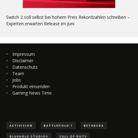
Switch 2 soll selbst bei hohem Preis Rekordzahlen schreiben –
Experten erwarten Release im Juni
Impressum
Disclaimer
Datenschutz
Team
Jobs
Produkt einsenden
Gaming News Time
ACTIVISION
BATTLEFIELD 1
BETHESDA
BLUEHOLE STUDIOS
CALL OF DUTY