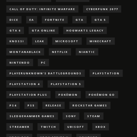
CALL OF DUTY: INFINITE WARFARE
CYBERPUNK 2077
DICE
EA
FORTNITE
GTA
GTA 5
GTA 6
GTA ONLINE
HOGWARTS LEGACY
KNOSSI
LEAK
MICROSOFT
MINECRAFT
MONTANABLACK
NETFLIX
NIANTIC
NINTENDO
PC
PLAYERUNKNOWN'S BATTLEGROUNDS
PLAYSTATION
PLAYSTATION 4
PLAYSTATION 5
PLAYSTATION PLUS
POKÈMON
POKÉMON GO
PS4
PS5
RELEASE
ROCKSTAR GAMES
SLEDGEHAMMER GAMES
SONY
STEAM
STREAMER
TWITCH
UBISOFT
XBOX