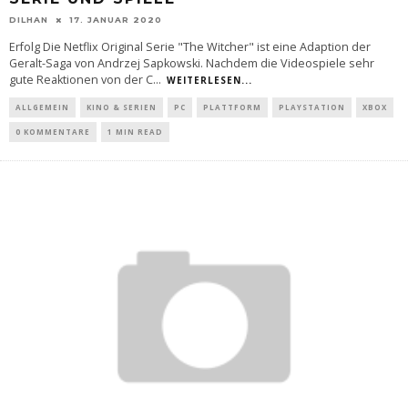
DILHAN
17. JANUAR 2020
Erfolg Die Netflix Original Serie "The Witcher" ist eine Adaption der
Geralt-Saga von Andrzej Sapkowski. Nachdem die Videospiele sehr
gute Reaktionen von der C
...
WEITERLESEN...
ALLGEMEIN
KINO & SERIEN
PC
PLATTFORM
PLAYSTATION
XBOX
0 KOMMENTARE
1 MIN READ