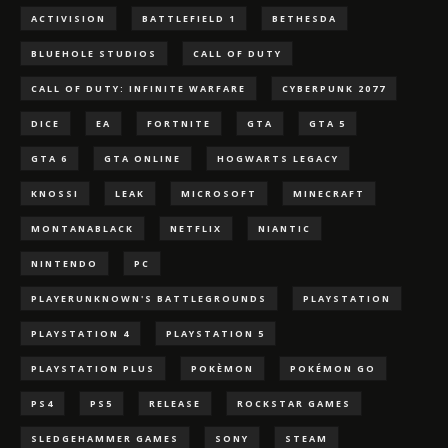
ACTIVISION
BATTLEFIELD 1
BETHESDA
BLUEHOLE STUDIOS
CALL OF DUTY
CALL OF DUTY: INFINITE WARFARE
CYBERPUNK 2077
DICE
EA
FORTNITE
GTA
GTA 5
GTA 6
GTA ONLINE
HOGWARTS LEGACY
KNOSSI
LEAK
MICROSOFT
MINECRAFT
MONTANABLACK
NETFLIX
NIANTIC
NINTENDO
PC
PLAYERUNKNOWN'S BATTLEGROUNDS
PLAYSTATION
PLAYSTATION 4
PLAYSTATION 5
PLAYSTATION PLUS
POKÈMON
POKÉMON GO
PS4
PS5
RELEASE
ROCKSTAR GAMES
SLEDGEHAMMER GAMES
SONY
STEAM