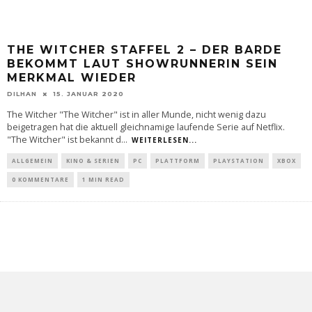
THE WITCHER STAFFEL 2 – DER BARDE
BEKOMMT LAUT SHOWRUNNERIN SEIN
MERKMAL WIEDER
DILHAN
15. JANUAR 2020
The Witcher "The Witcher" ist in aller Munde, nicht wenig dazu
beigetragen hat die aktuell gleichnamige laufende Serie auf Netflix.
"The Witcher" ist bekannt d
...
WEITERLESEN...
ALLGEMEIN
KINO & SERIEN
PC
PLATTFORM
PLAYSTATION
XBOX
0 KOMMENTARE
1 MIN READ