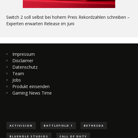
Switch 2 soll selbst bei hohem Preis Rekordzahlen schreiben –
Experten erwarten Release im Juni
Impressum
Disclaimer
Datenschutz
Team
Jobs
Produkt einsenden
Gaming News Time
ACTIVISION
BATTLEFIELD 1
BETHESDA
BLUEHOLE STUDIOS
CALL OF DUTY