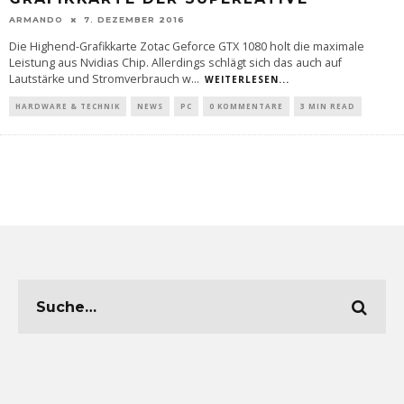
ARMANDO
7. DEZEMBER 2016
Die Highend-Grafikkarte Zotac Geforce GTX 1080 holt die maximale
Leistung aus Nvidias Chip. Allerdings schlägt sich das auch auf
Lautstärke und Stromverbrauch w
...
WEITERLESEN...
HARDWARE & TECHNIK
NEWS
PC
0 KOMMENTARE
3 MIN READ