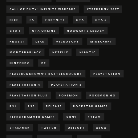
CALL OF DUTY: INFINITE WARFARE
CYBERPUNK 2077
DICE
EA
FORTNITE
GTA
GTA 5
GTA 6
GTA ONLINE
HOGWARTS LEGACY
KNOSSI
LEAK
MICROSOFT
MINECRAFT
MONTANABLACK
NETFLIX
NIANTIC
NINTENDO
PC
PLAYERUNKNOWN'S BATTLEGROUNDS
PLAYSTATION
PLAYSTATION 4
PLAYSTATION 5
PLAYSTATION PLUS
POKÈMON
POKÉMON GO
PS4
PS5
RELEASE
ROCKSTAR GAMES
SLEDGEHAMMER GAMES
SONY
STEAM
STREAMER
TWITCH
UBISOFT
XBOX