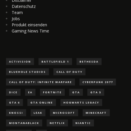
Disclaimer
Datenschutz
Team
Jobs
Produkt einsenden
Gaming News Time
ACTIVISION
BATTLEFIELD 1
BETHESDA
BLUEHOLE STUDIOS
CALL OF DUTY
CALL OF DUTY: INFINITE WARFARE
CYBERPUNK 2077
DICE
EA
FORTNITE
GTA
GTA 5
GTA 6
GTA ONLINE
HOGWARTS LEGACY
KNOSSI
LEAK
MICROSOFT
MINECRAFT
MONTANABLACK
NETFLIX
NIANTIC