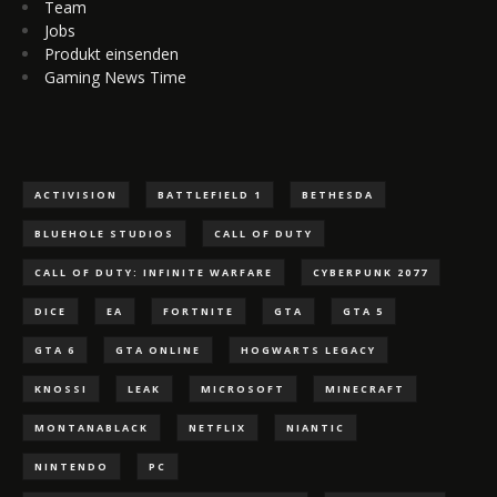
Team
Jobs
Produkt einsenden
Gaming News Time
ACTIVISION
BATTLEFIELD 1
BETHESDA
BLUEHOLE STUDIOS
CALL OF DUTY
CALL OF DUTY: INFINITE WARFARE
CYBERPUNK 2077
DICE
EA
FORTNITE
GTA
GTA 5
GTA 6
GTA ONLINE
HOGWARTS LEGACY
KNOSSI
LEAK
MICROSOFT
MINECRAFT
MONTANABLACK
NETFLIX
NIANTIC
NINTENDO
PC