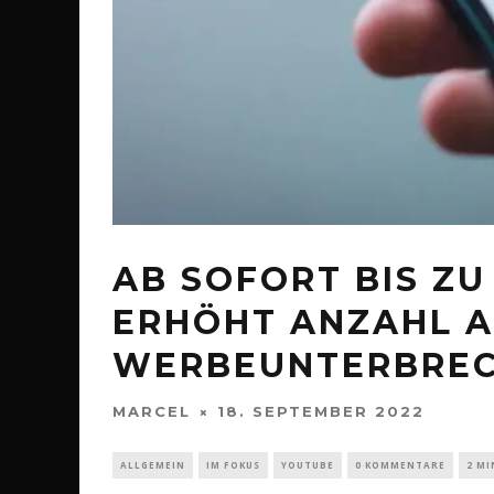
AB SOFORT BIS ZU
ERHÖHT ANZAHL 
WERBEUNTERBRE
MARCEL
18. SEPTEMBER 2022
ALLGEMEIN
IM FOKUS
YOUTUBE
0 KOMMENTARE
2 MI