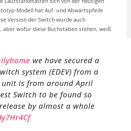
die Lautstärketasten sich von der heutigen
totyp-Modell hat Auf- und Abwärtspfeile
ese Version der Switch wurde auch
, aber wofür diese Buchstaben stehen, weiß
ilyhome
we have secured a
witch system (EDEV) from a
 unit is from around April
iest Switch to be found so
l release by almost a whole
dy7Hr4Cf