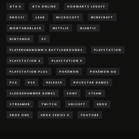
GTA 6
GTA ONLINE
HOGWARTS LEGACY
KNOSSI
LEAK
MICROSOFT
MINECRAFT
MONTANABLACK
NETFLIX
NIANTIC
NINTENDO
PC
PLAYERUNKNOWN'S BATTLEGROUNDS
PLAYSTATION
PLAYSTATION 4
PLAYSTATION 5
PLAYSTATION PLUS
POKÈMON
POKÉMON GO
PS4
PS5
RELEASE
ROCKSTAR GAMES
SLEDGEHAMMER GAMES
SONY
STEAM
STREAMER
TWITCH
UBISOFT
XBOX
XBOX ONE
XBOX SERIES X
YOUTUBE