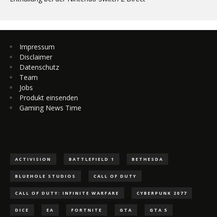
Impressum
Disclaimer
Datenschutz
Team
Jobs
Produkt einsenden
Gaming News Time
ACTIVISION
BATTLEFIELD 1
BETHESDA
BLUEHOLE STUDIOS
CALL OF DUTY
CALL OF DUTY: INFINITE WARFARE
CYBERPUNK 2077
DICE
EA
FORTNITE
GTA
GTA 5