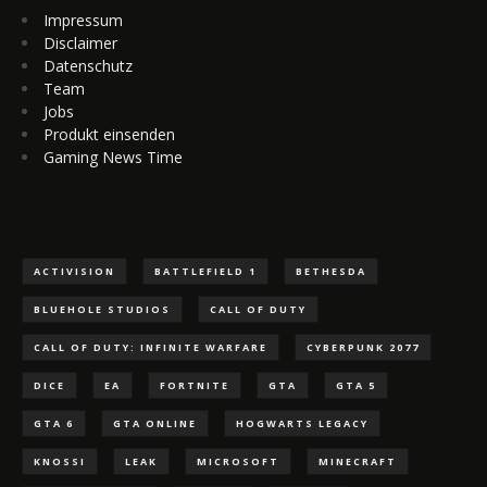
Impressum
Disclaimer
Datenschutz
Team
Jobs
Produkt einsenden
Gaming News Time
ACTIVISION
BATTLEFIELD 1
BETHESDA
BLUEHOLE STUDIOS
CALL OF DUTY
CALL OF DUTY: INFINITE WARFARE
CYBERPUNK 2077
DICE
EA
FORTNITE
GTA
GTA 5
GTA 6
GTA ONLINE
HOGWARTS LEGACY
KNOSSI
LEAK
MICROSOFT
MINECRAFT