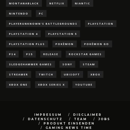
MONTANABLACK
NETFLIX
NIANTIC
NINTENDO
PC
PLAYERUNKNOWN'S BATTLEGROUNDS
PLAYSTATION
PLAYSTATION 4
PLAYSTATION 5
PLAYSTATION PLUS
POKÈMON
POKÉMON GO
PS4
PS5
RELEASE
ROCKSTAR GAMES
SLEDGEHAMMER GAMES
SONY
STEAM
STREAMER
TWITCH
UBISOFT
XBOX
XBOX ONE
XBOX SERIES X
YOUTUBE
IMPRESSUM
DISCLAIMER
DATENSCHUTZ
TEAM
JOBS
PRODUKT EINSENDEN
GAMING NEWS TIME