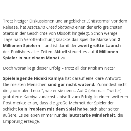
Trotz hitziger Diskussionen und angeblicher „Shitstorms“ vor dem
Release, hat
Assassin’s Creed Shadows
einen der erfolgreichsten
Starts in der Geschichte von Ubisoft hingelegt. Schon wenige
Tage nach Veröffentlichung knackte das Spiel die Marke von
2
Millionen Spielern
– und ist damit der
zweitgrößte Launch
des Publishers aller Zeiten. Aktuell steuert es auf
6 Millionen
Spieler in nur einem Monat
zu.
Doch woran liegt dieser Erfolg – trotz all der Kritik im Netz?
Spielelegende Hideki Kamiya
hat darauf eine klare Antwort:
Die meisten Menschen
sind gar nicht wütend.
Zumindest nicht
die „normalen Leute“, wie er sie nennt. Auf X (ehemals Twitter)
gratulierte Kamiya zunächst Ubisoft zum Erfolg. In einem weiteren
Post merkte er an, dass die große Mehrheit der Spielenden
schlicht
kein Problem mit dem Spiel habe
, sich aber selten
äußere. Es sei eben immer nur die
lautstarke Minderheit
, die
Empörung erzeuge.