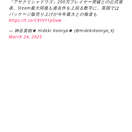
『アサクリシャドウズ』200万プレイヤー突破との公式発
表。Steam最大同接も過去作を上回る数字に。英国では
パッケージ版売り上げが今年最大との報道も
https://t.co/C9YVY1pOaw
— 神谷英樹🍀 Hideki Kamiya🍀 (@HidekiKamiya_X)
March 24, 2025