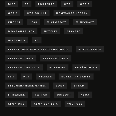
DICE
EA
FORTNITE
GTA
GTA 5
GTA 6
GTA ONLINE
HOGWARTS LEGACY
KNOSSI
LEAK
MICROSOFT
MINECRAFT
MONTANABLACK
NETFLIX
NIANTIC
NINTENDO
PC
PLAYERUNKNOWN'S BATTLEGROUNDS
PLAYSTATION
PLAYSTATION 4
PLAYSTATION 5
PLAYSTATION PLUS
POKÈMON
POKÉMON GO
PS4
PS5
RELEASE
ROCKSTAR GAMES
SLEDGEHAMMER GAMES
SONY
STEAM
STREAMER
TWITCH
UBISOFT
XBOX
XBOX ONE
XBOX SERIES X
YOUTUBE