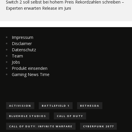
Switch 2 soll selbst bei hohem Preis Rekordzahlen schreiben –
Experten erwarten Release im Juni
Impressum
Disclaimer
Datenschutz
Team
Jobs
Produkt einsenden
Gaming News Time
ACTIVISION
BATTLEFIELD 1
BETHESDA
BLUEHOLE STUDIOS
CALL OF DUTY
CALL OF DUTY: INFINITE WARFARE
CYBERPUNK 2077