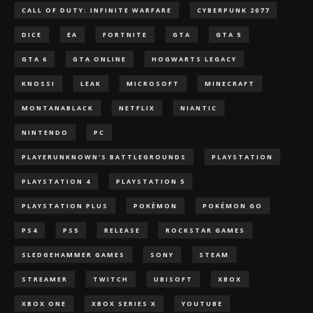
CALL OF DUTY: INFINITE WARFARE
CYBERPUNK 2077
DICE
EA
FORTNITE
GTA
GTA 5
GTA 6
GTA ONLINE
HOGWARTS LEGACY
KNOSSI
LEAK
MICROSOFT
MINECRAFT
MONTANABLACK
NETFLIX
NIANTIC
NINTENDO
PC
PLAYERUNKNOWN'S BATTLEGROUNDS
PLAYSTATION
PLAYSTATION 4
PLAYSTATION 5
PLAYSTATION PLUS
POKÈMON
POKÉMON GO
PS4
PS5
RELEASE
ROCKSTAR GAMES
SLEDGEHAMMER GAMES
SONY
STEAM
STREAMER
TWITCH
UBISOFT
XBOX
XBOX ONE
XBOX SERIES X
YOUTUBE