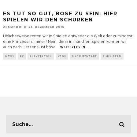
ES TUT SO GUT, BÖSE ZU SEIN: HIER
SPIELEN WIR DEN SCHURKEN
ARMANDO
21. DEZEMBER 2016
Üblicherweise retten wir in Spielen entweder die Welt oder zumindest
eine Prinzessin. Immer? Nein, denn in manchen Spielen können wir
auch nach Herzenslust böse
...
WEITERLESEN...
NEWS
PC
PLAYSTATION
XBOX
0 KOMMENTARE
5 MIN READ