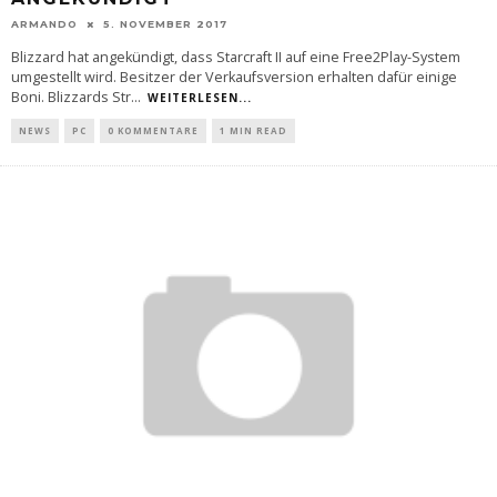
ARMANDO
5. NOVEMBER 2017
Blizzard hat angekündigt, dass Starcraft II auf eine Free2Play-System
umgestellt wird. Besitzer der Verkaufsversion erhalten dafür einige
Boni. Blizzards Str
...
WEITERLESEN...
NEWS
PC
0 KOMMENTARE
1 MIN READ