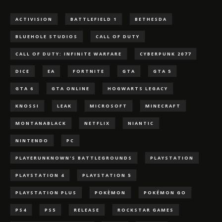
ACTIVISION
BATTLEFIELD 1
BETHESDA
BLUEHOLE STUDIOS
CALL OF DUTY
CALL OF DUTY: INFINITE WARFARE
CYBERPUNK 2077
DICE
EA
FORTNITE
GTA
GTA 5
GTA 6
GTA ONLINE
HOGWARTS LEGACY
KNOSSI
LEAK
MICROSOFT
MINECRAFT
MONTANABLACK
NETFLIX
NIANTIC
NINTENDO
PC
PLAYERUNKNOWN'S BATTLEGROUNDS
PLAYSTATION
PLAYSTATION 4
PLAYSTATION 5
PLAYSTATION PLUS
POKÈMON
POKÉMON GO
PS4
PS5
RELEASE
ROCKSTAR GAMES