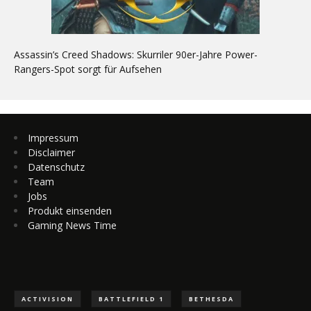
Assassin’s Creed Shadows: Skurriler 90er-Jahre Power-
Rangers-Spot sorgt für Aufsehen
Impressum
Disclaimer
Datenschutz
Team
Jobs
Produkt einsenden
Gaming News Time
ACTIVISION
BATTLEFIELD 1
BETHESDA