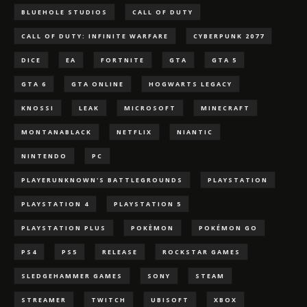
BLUEHOLE STUDIOS
CALL OF DUTY
CALL OF DUTY: INFINITE WARFARE
CYBERPUNK 2077
DICE
EA
FORTNITE
GTA
GTA 5
GTA 6
GTA ONLINE
HOGWARTS LEGACY
KNOSSI
LEAK
MICROSOFT
MINECRAFT
MONTANABLACK
NETFLIX
NIANTIC
NINTENDO
PC
PLAYERUNKNOWN'S BATTLEGROUNDS
PLAYSTATION
PLAYSTATION 4
PLAYSTATION 5
PLAYSTATION PLUS
POKÈMON
POKÉMON GO
PS4
PS5
RELEASE
ROCKSTAR GAMES
SLEDGEHAMMER GAMES
SONY
STEAM
STREAMER
TWITCH
UBISOFT
XBOX