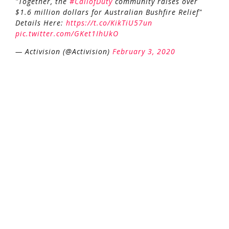
"Together, the
#CallofDuty
community raises over
$1.6 million dollars for Australian Bushfire Relief"
Details Here:
https://t.co/KikTiU57un
pic.twitter.com/GKet1IhUkO
— Activision (@Activision)
February 3, 2020