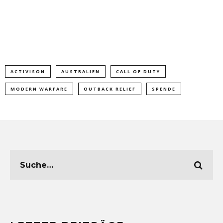
ACTIVISON
AUSTRALIEN
CALL OF DUTY
MODERN WARFARE
OUTBACK RELIEF
SPENDE