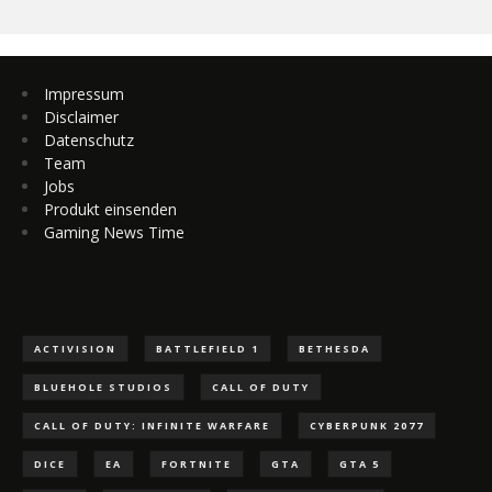
Impressum
Disclaimer
Datenschutz
Team
Jobs
Produkt einsenden
Gaming News Time
ACTIVISION
BATTLEFIELD 1
BETHESDA
BLUEHOLE STUDIOS
CALL OF DUTY
CALL OF DUTY: INFINITE WARFARE
CYBERPUNK 2077
DICE
EA
FORTNITE
GTA
GTA 5