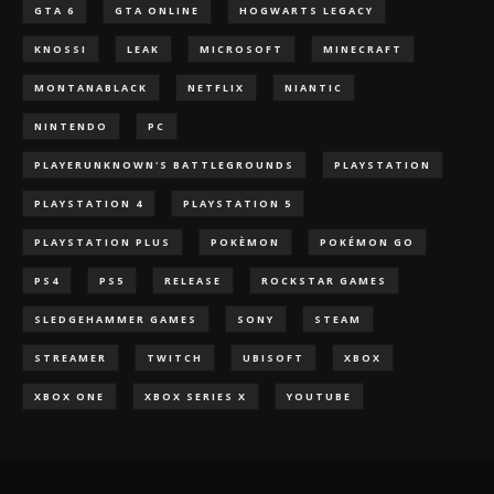
GTA 6
GTA ONLINE
HOGWARTS LEGACY
KNOSSI
LEAK
MICROSOFT
MINECRAFT
MONTANABLACK
NETFLIX
NIANTIC
NINTENDO
PC
PLAYERUNKNOWN'S BATTLEGROUNDS
PLAYSTATION
PLAYSTATION 4
PLAYSTATION 5
PLAYSTATION PLUS
POKÈMON
POKÉMON GO
PS4
PS5
RELEASE
ROCKSTAR GAMES
SLEDGEHAMMER GAMES
SONY
STEAM
STREAMER
TWITCH
UBISOFT
XBOX
XBOX ONE
XBOX SERIES X
YOUTUBE