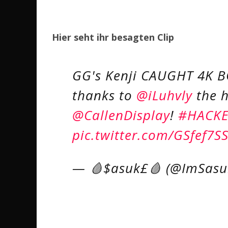
Hier seht ihr besagten Clip
GG's Kenji CAUGHT 4K 
thanks to
@iLuhvly
the h
@CallenDisplay
!
#HACK
pic.twitter.com/GSfef7S
— 🩸$asuk£🩸 (@ImSasu