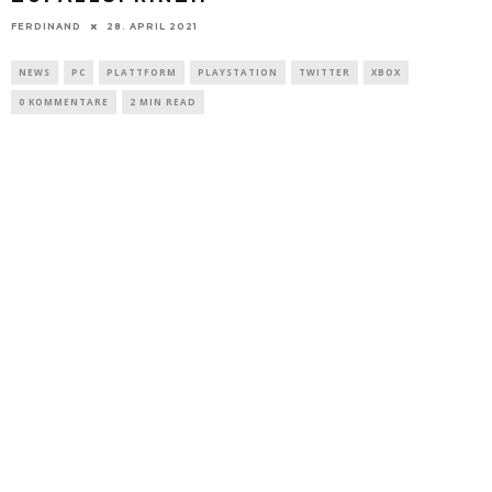
FERDINAND
28. APRIL 2021
NEWS
PC
PLATTFORM
PLAYSTATION
TWITTER
XBOX
0 KOMMENTARE
2 MIN READ