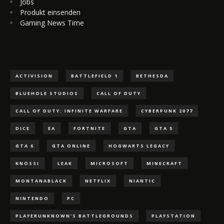
Jobs
Produkt einsenden
Gaming News Time
ACTIVISION
BATTLEFIELD 1
BETHESDA
BLUEHOLE STUDIOS
CALL OF DUTY
CALL OF DUTY: INFINITE WARFARE
CYBERPUNK 2077
DICE
EA
FORTNITE
GTA
GTA 5
GTA 6
GTA ONLINE
HOGWARTS LEGACY
KNOSSI
LEAK
MICROSOFT
MINECRAFT
MONTANABLACK
NETFLIX
NIANTIC
NINTENDO
PC
PLAYERUNKNOWN'S BATTLEGROUNDS
PLAYSTATION