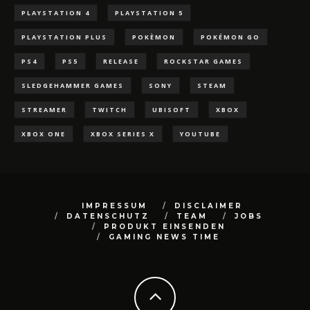
PLAYSTATION 4
PLAYSTATION 5
PLAYSTATION PLUS
POKÈMON
POKÉMON GO
PS4
PS5
RELEASE
ROCKSTAR GAMES
SLEDGEHAMMER GAMES
SONY
STEAM
STREAMER
TWITCH
UBISOFT
XBOX
XBOX ONE
XBOX SERIES X
YOUTUBE
IMPRESSUM
DISCLAIMER
DATENSCHUTZ
TEAM
JOBS
PRODUKT EINSENDEN
GAMING NEWS TIME