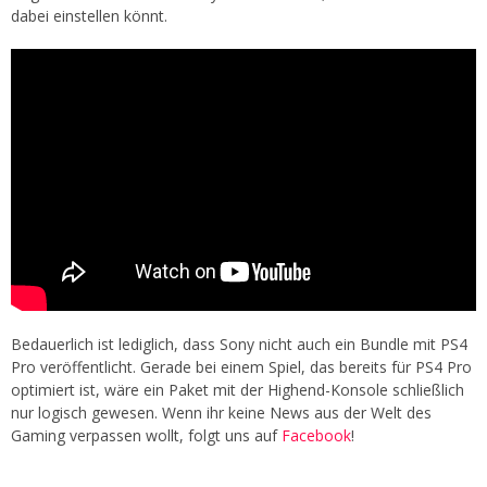
dabei einstellen könnt.
Bedauerlich ist lediglich, dass Sony nicht auch ein Bundle mit PS4
Pro veröffentlicht. Gerade bei einem Spiel, das bereits für PS4 Pro
optimiert ist, wäre ein Paket mit der Highend-Konsole schließlich
nur logisch gewesen. Wenn ihr keine News aus der Welt des
Gaming verpassen wollt, folgt uns auf
Facebook
!