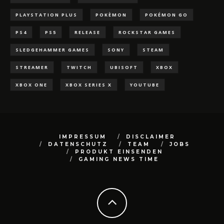
PLAYSTATION PLUS
POKÈMON
POKÉMON GO
PS4
PS5
RELEASE
ROCKSTAR GAMES
SLEDGEHAMMER GAMES
SONY
STEAM
STREAMER
TWITCH
UBISOFT
XBOX
XBOX ONE
XBOX SERIES X
YOUTUBE
IMPRESSUM
DISCLAIMER
DATENSCHUTZ
TEAM
JOBS
PRODUKT EINSENDEN
GAMING NEWS TIME