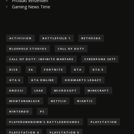
Produkt einsenden
Gaming News Time
ACTIVISION
BATTLEFIELD 1
BETHESDA
BLUEHOLE STUDIOS
CALL OF DUTY
CALL OF DUTY: INFINITE WARFARE
CYBERPUNK 2077
DICE
EA
FORTNITE
GTA
GTA 5
GTA 6
GTA ONLINE
HOGWARTS LEGACY
KNOSSI
LEAK
MICROSOFT
MINECRAFT
MONTANABLACK
NETFLIX
NIANTIC
NINTENDO
PC
PLAYERUNKNOWN'S BATTLEGROUNDS
PLAYSTATION
PLAYSTATION 4
PLAYSTATION 5