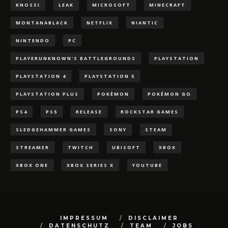
KNOSSI
LEAK
MICROSOFT
MINECRAFT
MONTANABLACK
NETFLIX
NIANTIC
NINTENDO
PC
PLAYERUNKNOWN'S BATTLEGROUNDS
PLAYSTATION
PLAYSTATION 4
PLAYSTATION 5
PLAYSTATION PLUS
POKÈMON
POKÉMON GO
PS4
PS5
RELEASE
ROCKSTAR GAMES
SLEDGEHAMMER GAMES
SONY
STEAM
STREAMER
TWITCH
UBISOFT
XBOX
XBOX ONE
XBOX SERIES X
YOUTUBE
IMPRESSUM
DISCLAIMER
DATENSCHUTZ
TEAM
JOBS