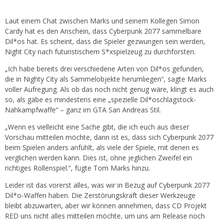
Laut einem Chat zwischen Marks und seinem Kollegen Simon
Cardy hat es den Anschein, dass Cyberpunk 2077 sammelbare
Dil*os hat. Es scheint, dass die Spieler gezwungen sein werden,
Night City nach futuristischem S*xspielzeug zu durchforsten.
„Ich habe bereits drei verschiedene Arten von Dil*os gefunden,
die in Nighty City als Sammelobjekte herumliegen“, sagte Marks
voller Aufregung. Als ob das noch nicht genug wäre, klingt es auch
so, als gäbe es mindestens eine „spezielle Dil*oschlagstock-
Nahkampfwaffe“ – ganz im GTA San Andreas Stil.
„Wenn es vielleicht eine Sache gibt, die ich euch aus dieser
Vorschau mitteilen möchte, dann ist es, dass sich Cyberpunk 2077
beim Spielen anders anfühlt, als viele der Spiele, mit denen es
verglichen werden kann. Dies ist, ohne jeglichen Zweifel ein
richtiges Rollenspiel.“, fügte Tom Marks hinzu.
Leider ist das vorerst alles, was wir in Bezug auf Cyberpunk 2077
Dil*o-Waffen haben. Die Zerstörungskraft dieser Werkzeuge
bleibt abzuwarten, aber wir können annehmen, dass CD Projekt
RED uns nicht alles mitteilen möchte, um uns am Release noch