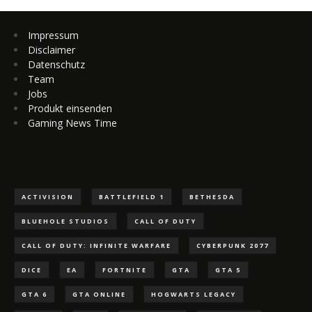
Impressum
Disclaimer
Datenschutz
Team
Jobs
Produkt einsenden
Gaming News Time
ACTIVISION
BATTLEFIELD 1
BETHESDA
BLUEHOLE STUDIOS
CALL OF DUTY
CALL OF DUTY: INFINITE WARFARE
CYBERPUNK 2077
DICE
EA
FORTNITE
GTA
GTA 5
GTA 6
GTA ONLINE
HOGWARTS LEGACY