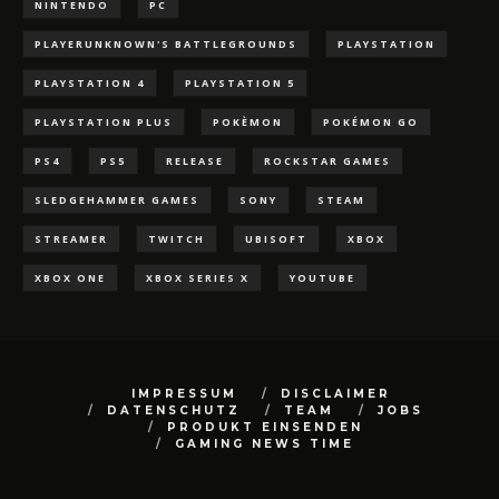
NINTENDO
PC
PLAYERUNKNOWN'S BATTLEGROUNDS
PLAYSTATION
PLAYSTATION 4
PLAYSTATION 5
PLAYSTATION PLUS
POKÈMON
POKÉMON GO
PS4
PS5
RELEASE
ROCKSTAR GAMES
SLEDGEHAMMER GAMES
SONY
STEAM
STREAMER
TWITCH
UBISOFT
XBOX
XBOX ONE
XBOX SERIES X
YOUTUBE
IMPRESSUM
DISCLAIMER
DATENSCHUTZ
TEAM
JOBS
PRODUKT EINSENDEN
GAMING NEWS TIME