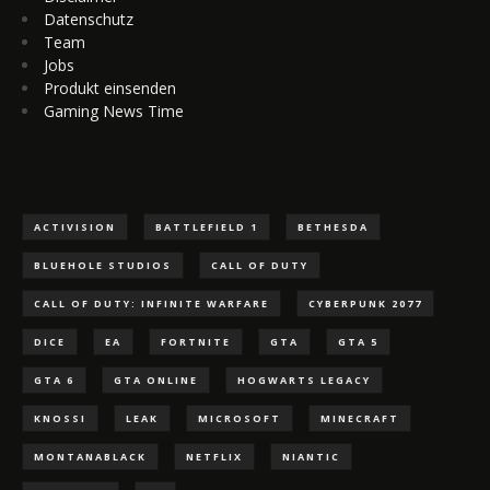
Datenschutz
Team
Jobs
Produkt einsenden
Gaming News Time
ACTIVISION
BATTLEFIELD 1
BETHESDA
BLUEHOLE STUDIOS
CALL OF DUTY
CALL OF DUTY: INFINITE WARFARE
CYBERPUNK 2077
DICE
EA
FORTNITE
GTA
GTA 5
GTA 6
GTA ONLINE
HOGWARTS LEGACY
KNOSSI
LEAK
MICROSOFT
MINECRAFT
MONTANABLACK
NETFLIX
NIANTIC