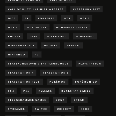
BLUEHOLE STUDIOS
CALL OF DUTY
CALL OF DUTY: INFINITE WARFARE
CYBERPUNK 2077
DICE
EA
FORTNITE
GTA
GTA 5
GTA 6
GTA ONLINE
HOGWARTS LEGACY
KNOSSI
LEAK
MICROSOFT
MINECRAFT
MONTANABLACK
NETFLIX
NIANTIC
NINTENDO
PC
PLAYERUNKNOWN'S BATTLEGROUNDS
PLAYSTATION
PLAYSTATION 4
PLAYSTATION 5
PLAYSTATION PLUS
POKÈMON
POKÉMON GO
PS4
PS5
RELEASE
ROCKSTAR GAMES
SLEDGEHAMMER GAMES
SONY
STEAM
STREAMER
TWITCH
UBISOFT
XBOX