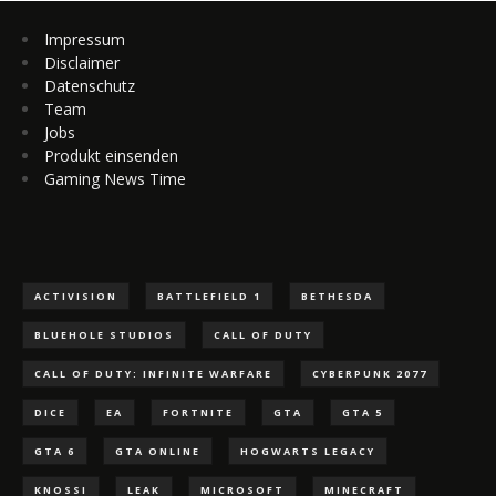
Impressum
Disclaimer
Datenschutz
Team
Jobs
Produkt einsenden
Gaming News Time
ACTIVISION
BATTLEFIELD 1
BETHESDA
BLUEHOLE STUDIOS
CALL OF DUTY
CALL OF DUTY: INFINITE WARFARE
CYBERPUNK 2077
DICE
EA
FORTNITE
GTA
GTA 5
GTA 6
GTA ONLINE
HOGWARTS LEGACY
KNOSSI
LEAK
MICROSOFT
MINECRAFT