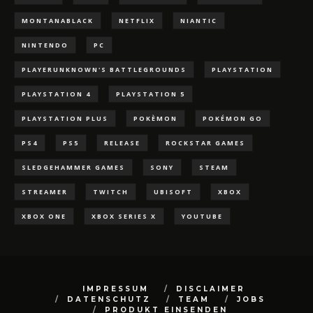
MONTANABLACK
NETFLIX
NIANTIC
NINTENDO
PC
PLAYERUNKNOWN'S BATTLEGROUNDS
PLAYSTATION
PLAYSTATION 4
PLAYSTATION 5
PLAYSTATION PLUS
POKÈMON
POKÉMON GO
PS4
PS5
RELEASE
ROCKSTAR GAMES
SLEDGEHAMMER GAMES
SONY
STEAM
STREAMER
TWITCH
UBISOFT
XBOX
XBOX ONE
XBOX SERIES X
YOUTUBE
IMPRESSUM
DISCLAIMER
DATENSCHUTZ
TEAM
JOBS
PRODUKT EINSENDEN