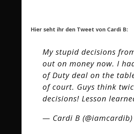
Hier seht ihr den Tweet von Cardi B:
My stupid decisions fro
out on money now. I had 
of Duty deal on the tabl
of court. Guys think twi
decisions! Lesson learne
— Cardi B (@iamcardib