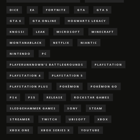
DICE
EA
FORTNITE
GTA
GTA 5
GTA 6
GTA ONLINE
HOGWARTS LEGACY
KNOSSI
LEAK
MICROSOFT
MINECRAFT
MONTANABLACK
NETFLIX
NIANTIC
NINTENDO
PC
PLAYERUNKNOWN'S BATTLEGROUNDS
PLAYSTATION
PLAYSTATION 4
PLAYSTATION 5
PLAYSTATION PLUS
POKÈMON
POKÉMON GO
PS4
PS5
RELEASE
ROCKSTAR GAMES
SLEDGEHAMMER GAMES
SONY
STEAM
STREAMER
TWITCH
UBISOFT
XBOX
XBOX ONE
XBOX SERIES X
YOUTUBE