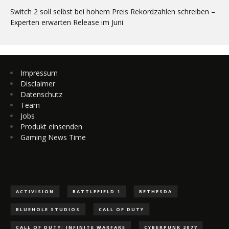
Switch 2 soll selbst bei hohem Preis Rekordzahlen schreiben –
Experten erwarten Release im Juni
Impressum
Disclaimer
Datenschutz
Team
Jobs
Produkt einsenden
Gaming News Time
ACTIVISION
BATTLEFIELD 1
BETHESDA
BLUEHOLE STUDIOS
CALL OF DUTY
CALL OF DUTY: INFINITE WARFARE
CYBERPUNK 2077