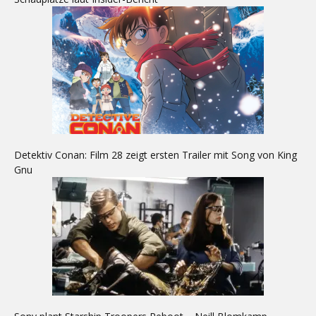
Detektiv Conan: Film 28 zeigt ersten Trailer mit Song von King
Gnu