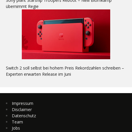
Sony plant Starship Troopers Reboot – Neill Blomkamp
übernimmt Regie
Switch 2 soll selbst bei hohem Preis Rekordzahlen schreiben –
Experten erwarten Release im Juni
Impressum
Disclaimer
Datenschutz
Team
Jobs