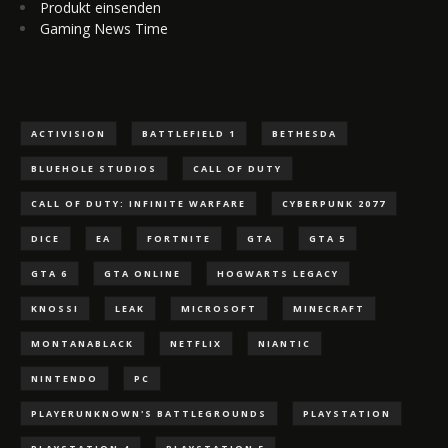
Produkt einsenden
Gaming News Time
ACTIVISION
BATTLEFIELD 1
BETHESDA
BLUEHOLE STUDIOS
CALL OF DUTY
CALL OF DUTY: INFINITE WARFARE
CYBERPUNK 2077
DICE
EA
FORTNITE
GTA
GTA 5
GTA 6
GTA ONLINE
HOGWARTS LEGACY
KNOSSI
LEAK
MICROSOFT
MINECRAFT
MONTANABLACK
NETFLIX
NIANTIC
NINTENDO
PC
PLAYERUNKNOWN'S BATTLEGROUNDS
PLAYSTATION