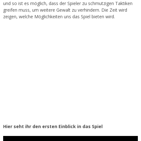
und so ist es möglich, dass der Spieler zu schmutzigen Taktiken
greifen muss, um weitere Gewalt zu verhindern. Die Zeit wird
zeigen, welche Möglichkeiten uns das Spiel bieten wird.
Hier seht ihr den ersten Einblick in das Spiel