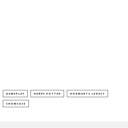
GAMEPLAY
HARRY POTTER
HOGWARTS LEGACY
SHOWCASE