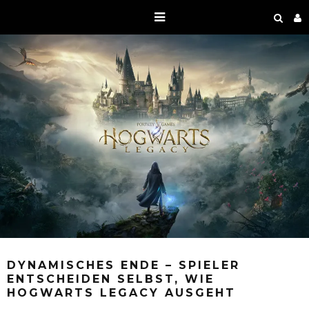
DYNAMISCHES ENDE – SPIELER
ENTSCHEIDEN SELBST, WIE
HOGWARTS LEGACY AUSGEHT