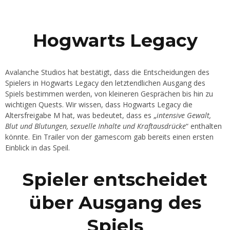
Hogwarts Legacy
Avalanche Studios hat bestätigt, dass die Entscheidungen des
Spielers in Hogwarts Legacy den letztendlichen Ausgang des
Spiels bestimmen werden, von kleineren Gesprächen bis hin zu
wichtigen Quests. Wir wissen, dass Hogwarts Legacy die
Altersfreigabe M hat, was bedeutet, dass es „
intensive Gewalt,
Blut und Blutungen, sexuelle Inhalte und Kraftausdrücke
“ enthalten
könnte. Ein Trailer von der gamescom gab bereits einen ersten
Einblick in das Speil.
Spieler entscheidet
über Ausgang des
Spiels