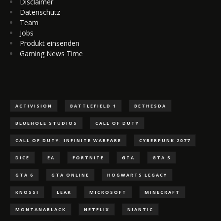
Disclaimer
Datenschutz
Team
Jobs
Produkt einsenden
Gaming News Time
ACTIVISION
BATTLEFIELD 1
BETHESDA
BLUEHOLE STUDIOS
CALL OF DUTY
CALL OF DUTY: INFINITE WARFARE
CYBERPUNK 2077
DICE
EA
FORTNITE
GTA
GTA 5
GTA 6
GTA ONLINE
HOGWARTS LEGACY
KNOSSI
LEAK
MICROSOFT
MINECRAFT
MONTANABLACK
NETFLIX
NIANTIC