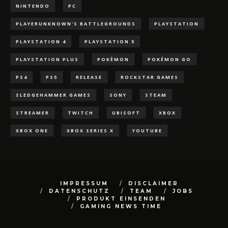
NINTENDO
PC
PLAYERUNKNOWN'S BATTLEGROUNDS
PLAYSTATION
PLAYSTATION 4
PLAYSTATION 5
PLAYSTATION PLUS
POKÈMON
POKÉMON GO
PS4
PS5
RELEASE
ROCKSTAR GAMES
SLEDGEHAMMER GAMES
SONY
STEAM
STREAMER
TWITCH
UBISOFT
XBOX
XBOX ONE
XBOX SERIES X
YOUTUBE
IMPRESSUM
DISCLAIMER
DATENSCHUTZ
TEAM
JOBS
PRODUKT EINSENDEN
GAMING NEWS TIME