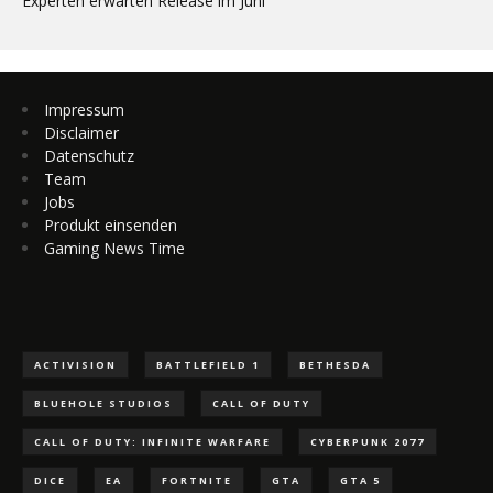
Experten erwarten Release im Juni
Impressum
Disclaimer
Datenschutz
Team
Jobs
Produkt einsenden
Gaming News Time
ACTIVISION
BATTLEFIELD 1
BETHESDA
BLUEHOLE STUDIOS
CALL OF DUTY
CALL OF DUTY: INFINITE WARFARE
CYBERPUNK 2077
DICE
EA
FORTNITE
GTA
GTA 5