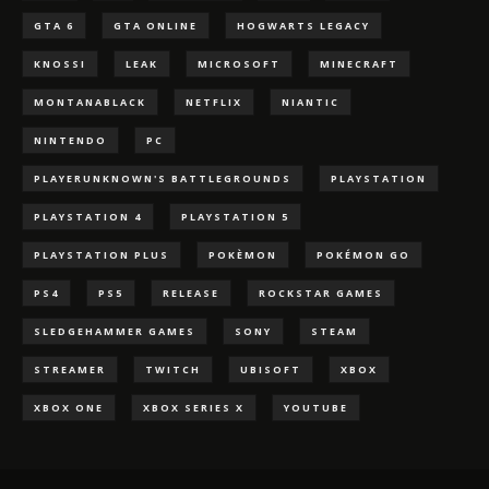
GTA 6
GTA ONLINE
HOGWARTS LEGACY
KNOSSI
LEAK
MICROSOFT
MINECRAFT
MONTANABLACK
NETFLIX
NIANTIC
NINTENDO
PC
PLAYERUNKNOWN'S BATTLEGROUNDS
PLAYSTATION
PLAYSTATION 4
PLAYSTATION 5
PLAYSTATION PLUS
POKÈMON
POKÉMON GO
PS4
PS5
RELEASE
ROCKSTAR GAMES
SLEDGEHAMMER GAMES
SONY
STEAM
STREAMER
TWITCH
UBISOFT
XBOX
XBOX ONE
XBOX SERIES X
YOUTUBE