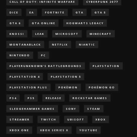
CALL OF DUTY: INFINITE WARFARE
CYBERPUNK 2077
DICE
EA
FORTNITE
GTA
GTA 5
GTA 6
GTA ONLINE
HOGWARTS LEGACY
KNOSSI
LEAK
MICROSOFT
MINECRAFT
MONTANABLACK
NETFLIX
NIANTIC
NINTENDO
PC
PLAYERUNKNOWN'S BATTLEGROUNDS
PLAYSTATION
PLAYSTATION 4
PLAYSTATION 5
PLAYSTATION PLUS
POKÈMON
POKÉMON GO
PS4
PS5
RELEASE
ROCKSTAR GAMES
SLEDGEHAMMER GAMES
SONY
STEAM
STREAMER
TWITCH
UBISOFT
XBOX
XBOX ONE
XBOX SERIES X
YOUTUBE