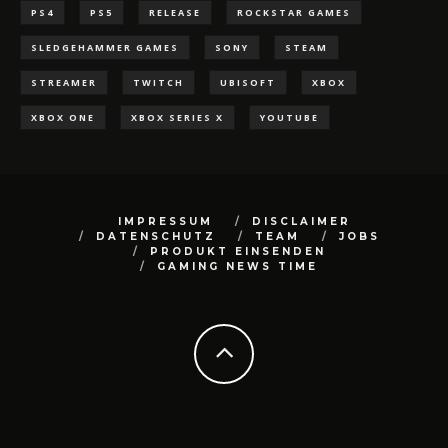
PS4
PS5
RELEASE
ROCKSTAR GAMES
SLEDGEHAMMER GAMES
SONY
STEAM
STREAMER
TWITCH
UBISOFT
XBOX
XBOX ONE
XBOX SERIES X
YOUTUBE
IMPRESSUM
DISCLAIMER
DATENSCHUTZ
TEAM
JOBS
PRODUKT EINSENDEN
GAMING NEWS TIME