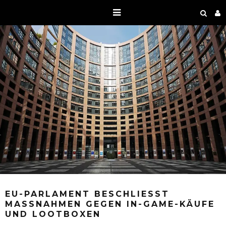
EU-PARLAMENT BESCHLIESST M
ASSNAHMEN GEGEN IN-GAME-KÄUFE UN
D LOOTBOXEN