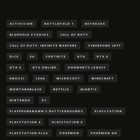
ACTIVISION
BATTLEFIELD 1
BETHESDA
BLUEHOLE STUDIOS
CALL OF DUTY
CALL OF DUTY: INFINITE WARFARE
CYBERPUNK 2077
DICE
EA
FORTNITE
GTA
GTA 5
GTA 6
GTA ONLINE
HOGWARTS LEGACY
KNOSSI
LEAK
MICROSOFT
MINECRAFT
MONTANABLACK
NETFLIX
NIANTIC
NINTENDO
PC
PLAYERUNKNOWN'S BATTLEGROUNDS
PLAYSTATION
PLAYSTATION 4
PLAYSTATION 5
PLAYSTATION PLUS
POKÈMON
POKÉMON GO