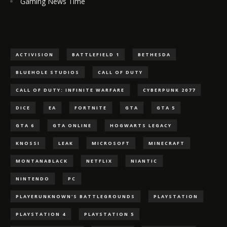
Gaming News Time
ACTIVISION
BATTLEFIELD 1
BETHESDA
BLUEHOLE STUDIOS
CALL OF DUTY
CALL OF DUTY: INFINITE WARFARE
CYBERPUNK 2077
DICE
EA
FORTNITE
GTA
GTA 5
GTA 6
GTA ONLINE
HOGWARTS LEGACY
KNOSSI
LEAK
MICROSOFT
MINECRAFT
MONTANABLACK
NETFLIX
NIANTIC
NINTENDO
PC
PLAYERUNKNOWN'S BATTLEGROUNDS
PLAYSTATION
PLAYSTATION 4
PLAYSTATION 5