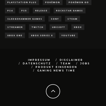
PLAYSTATION PLUS
POKÈMON
POKÉMON GO
PS4
PS5
RELEASE
ROCKSTAR GAMES
SLEDGEHAMMER GAMES
SONY
STEAM
STREAMER
TWITCH
UBISOFT
XBOX
XBOX ONE
XBOX SERIES X
YOUTUBE
IMPRESSUM
DISCLAIMER
DATENSCHUTZ
TEAM
JOBS
PRODUKT EINSENDEN
GAMING NEWS TIME